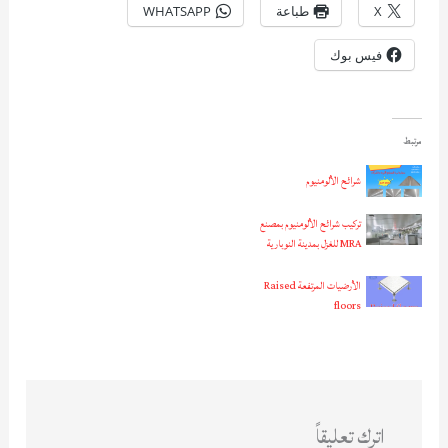
X
طباعة
WHATSAPP
فيس بوك
مرتبط
شرائح الألومنيوم
تركيب شرائح الألومنيوم بمصنع
MRA للغزل بمدينة النوبارية
الأرضيات المرتفعة Raised
floors
اترك تعليقاً