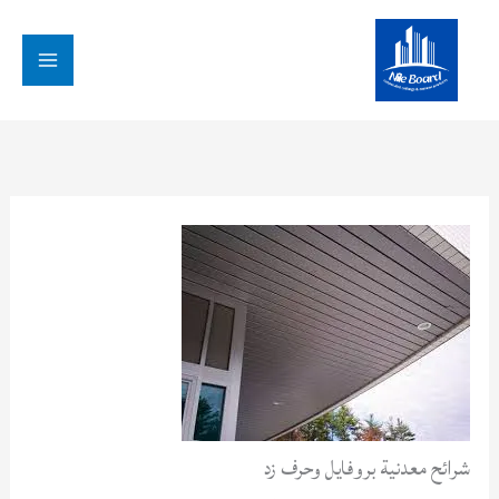
خطي
لى
لمحتوى
شرائح معدنية بروفايل وحرف زد