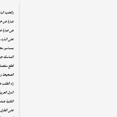
والحديد الب
عبارة عن حد
هى عبارة عن
على البارد،
بمسامير مجل
التماسك جيد
قطع منفصلة و
الصحيحة وي
زاد الطلب عل
الدول العرب
التقنية عمل
على الطرق ا