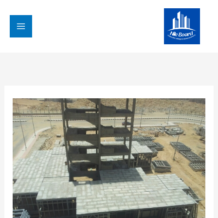
خطي
لى
لمحتوى